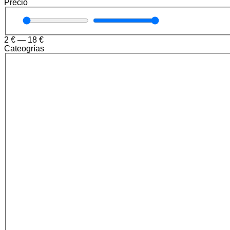
Precio
2
€
—
18
€
Cateogrías