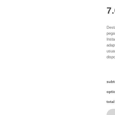
7
Dest
pega
Insta
adap
usua
disp
Fabri
garan
aspe
ofre
subt
diver
opti
de I
real
total
benef