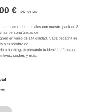
.00
€
IVA incluido
aca en las redes sociales con nuestro pack de 3
tinas personalizadas de
gram en vinilo de alta calidad. Cada pegatina se
ta a tu nombre de
rio o hashtag, expresando tu identidad única en
ositivos, coches y más.
cadas con vinilo resistente al agua y al sol,
tizan durabilidad y un
cto impecable. Perfectas para regalos o promoción,
cen un toque
otal
tido y original. ¡Haz tu pedido ahora y lleva tu estilo
ons
nstagram al mundo
! Contáctanos para pedidos de grandes cantidades y
icios adicionales.