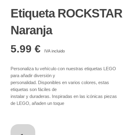
Etiqueta ROCKSTAR
Naranja
5.99
€
IVA incluido
Personaliza tu vehículo con nuestras etiquetas LEGO
para añadir diversión y
personalidad. Disponibles en varios colores, estas
etiquetas son fáciles de
instalar y duraderas. Inspiradas en las icónicas piezas
de LEGO, añaden un toque
de juego a tu coche. Resistentes al agua y a la
intemperie, mantienen su color a lo
largo del tiempo. ¡Haz tu pedido ahora y dale a tu
vehículo un toque único y
añadir al carrito