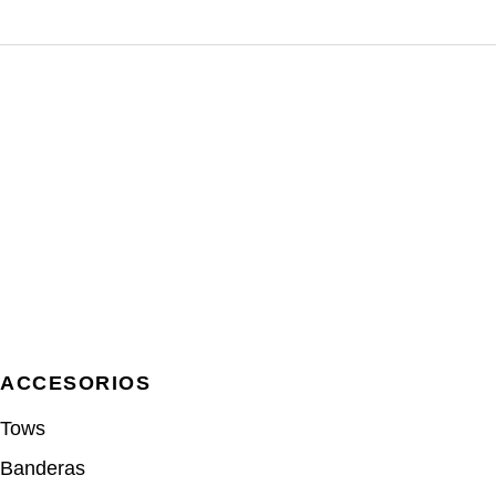
era:
es:
12.00 €.
10.00 €.
ACCESORIOS
Tows
Banderas