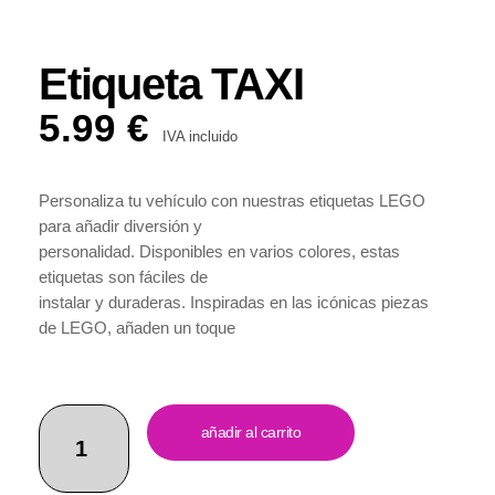
Etiqueta TAXI
5.99
€
IVA incluido
Personaliza tu vehículo con nuestras etiquetas LEGO
para añadir diversión y
personalidad. Disponibles en varios colores, estas
etiquetas son fáciles de
instalar y duraderas. Inspiradas en las icónicas piezas
de LEGO, añaden un toque
de juego a tu coche. Resistentes al agua y a la
intemperie, mantienen su color a lo
largo del tiempo. ¡Haz tu pedido ahora y dale a tu
etiqueta
vehículo un toque único y
añadir al carrito
taxi
divertido!
cantidad