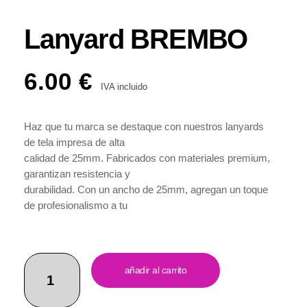
Lanyard BREMBO
6.00
€
IVA incluido
Haz que tu marca se destaque con nuestros lanyards
de tela impresa de alta
calidad de 25mm. Fabricados con materiales premium,
garantizan resistencia y
durabilidad. Con un ancho de 25mm, agregan un toque
de profesionalismo a tu
imagen en eventos o en el día a día. Su diseño
elegante y minimalista se adapta a
cualquier ocasión. Ofrecemos un servicio al cliente
excepcional para asegurar
añadir al carrito
una experiencia satisfactoria en cada paso del
proceso. Contáctanos hoy mismo y