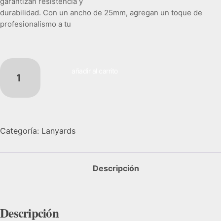
garantizan resistencia y
durabilidad. Con un ancho de 25mm, agregan un toque de
profesionalismo a tu
imagen en eventos o en el día a día. Su diseño elegante y
minimalista se adapta a
cualquier ocasión. Ofrecemos un servicio al cliente
excepcional para asegurar
añadir al carrito
una experiencia satisfactoria en cada paso del proceso.
Contáctanos hoy mismo y
pasa al siguiente nivel con nuestros lanyards de tela
impresa.
Categoría:
Lanyards
Descripción
Descripción