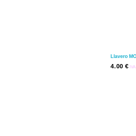
Llavero M
4.00
€
IVA