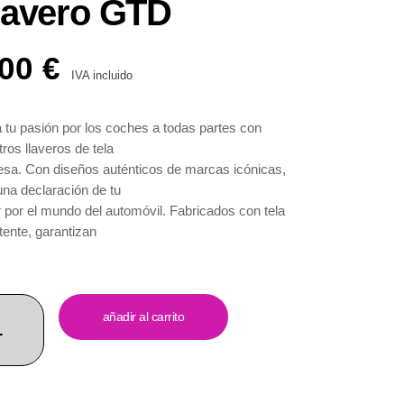
lavero GTD
.00
€
IVA incluido
a tu pasión por los coches a todas partes con
ros llaveros de tela
esa. Con diseños auténticos de marcas icónicas,
una declaración de tu
 por el mundo del automóvil. Fabricados con tela
tente, garantizan
bilidad y mantienen su apariencia impecable.
actos y ligeros, son
tiles para usar en tus llaves, mochilas o donde
ras. Perfectos como
añadir al carrito
lo para cualquier entusiasta de los coches. Con un
cio al cliente
pcional, haz tu pedido ahora y muestra tu pasión por
marcas de coches