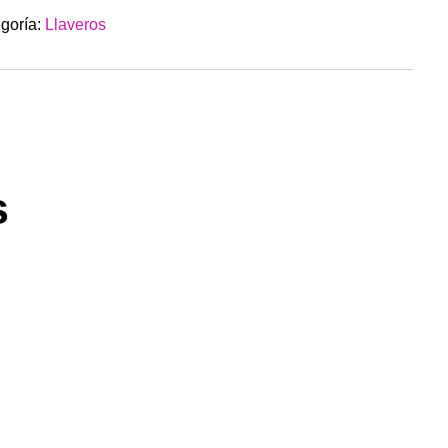
más te gustan.
goría:
Llaveros
s