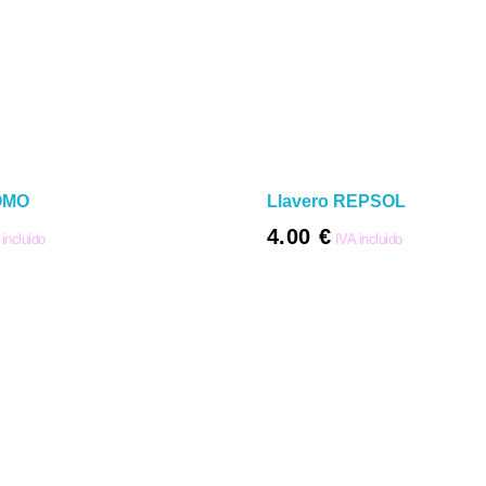
OMO
Llavero REPSOL
4.00
€
 incluido
IVA incluido