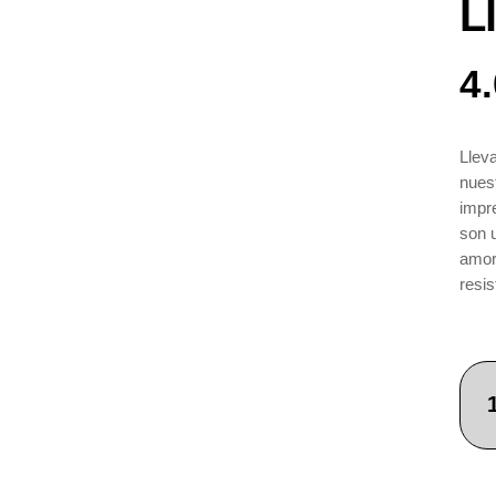
L
4
Llev
nuest
impr
son 
amor
resis
dura
Comp
versá
quie
rega
servi
exce
las 