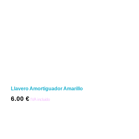
Llavero Amortiguador Amarillo
6.00
€
IVA incluido