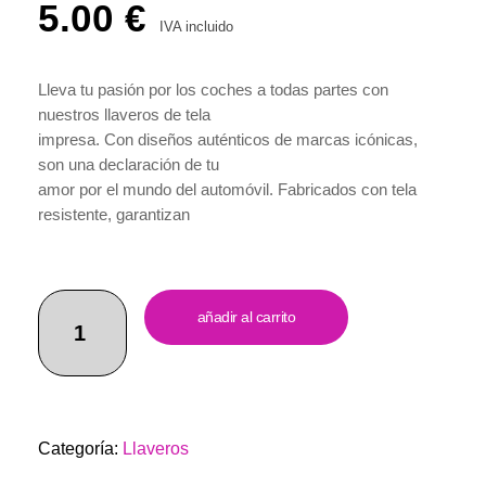
5.00
€
IVA incluido
Lleva tu pasión por los coches a todas partes con
nuestros llaveros de tela
impresa. Con diseños auténticos de marcas icónicas,
son una declaración de tu
amor por el mundo del automóvil. Fabricados con tela
resistente, garantizan
durabilidad y mantienen su apariencia impecable.
Compactos y ligeros, son
versátiles para usar en tus llaves, mochilas o donde
llavero
quieras. Perfectos como
añadir al carrito
renault
regalo para cualquier entusiasta de los coches. Con un
cantidad
servicio al cliente
excepcional, haz tu pedido ahora y muestra tu pasión
por las marcas de coches
que más te gustan.
Categoría:
Llaveros