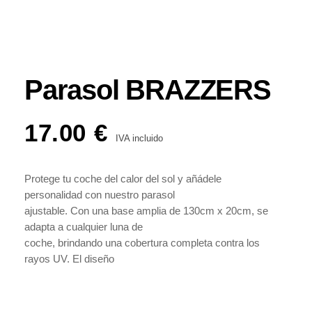
Parasol BRAZZERS
17.00
€
IVA incluido
Protege tu coche del calor del sol y añádele
personalidad con nuestro parasol
ajustable. Con una base amplia de 130cm x 20cm, se
adapta a cualquier luna de
coche, brindando una cobertura completa contra los
rayos UV. El diseño
personalizable permite elegir colores y tipografía para
un toque único. Fabricado
con vinilo de calidad, es resistente al agua y al sol.