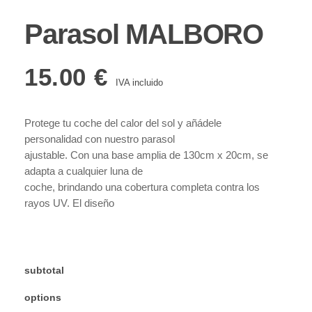
Parasol MALBORO
15.00
€
IVA incluido
Protege tu coche del calor del sol y añádele
personalidad con nuestro parasol
ajustable. Con una base amplia de 130cm x 20cm, se
adapta a cualquier luna de
coche, brindando una cobertura completa contra los
rayos UV. El diseño
personalizable permite elegir colores y tipografía para
un toque único. Fabricado
con vinilo de calidad, es resistente al agua y al sol.
Fácil de instalar y duradero,
subtotal
proporciona una protección confiable para tu coche.
options
¡Haz tu pedido ahora y