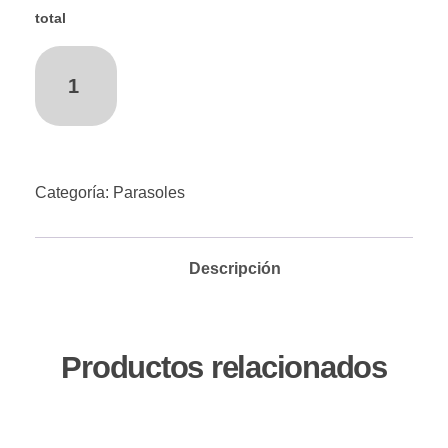
disfruta de un interior fresco y protegido todo el año!
total
parasol
añadir al carrito
malboro
cantidad
Categoría:
Parasoles
Descripción
Productos relacionados