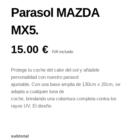
Parasol MAZDA
MX5.
15.00
€
IVA incluido
Protege tu coche del calor del sol y añádele
personalidad con nuestro parasol
ajustable. Con una base amplia de 130cm x 20cm, se
adapta a cualquier luna de
coche, brindando una cobertura completa contra los
rayos UV. El diseño
personalizable permite elegir colores y tipografía para
un toque único. Fabricado
con vinilo de calidad, es resistente al agua y al sol.
Fácil de instalar y duradero,
subtotal