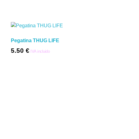
Pegatina THUG LIFE
5.50
€
IVA incluido