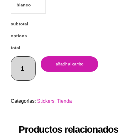
subtotal
options
total
pegatina
añadir al carrito
yoda
(n78)
cantidad
Categorías:
Stickers
,
Tienda
Productos relacionados