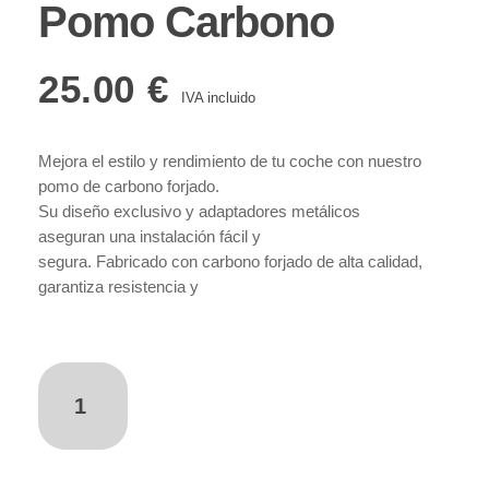
Pomo Carbono
25.00
€
IVA incluido
Mejora el estilo y rendimiento de tu coche con nuestro
pomo de carbono forjado.
Su diseño exclusivo y adaptadores metálicos
aseguran una instalación fácil y
segura. Fabricado con carbono forjado de alta calidad,
garantiza resistencia y
durabilidad a largo plazo. Además de su aspecto
estilizado, ofrece un agarre
cómodo para un cambio de marchas suave y preciso.
Con un servicio al cliente
añadir al carrito
excepcional, añade elegancia y modernidad a tu
vehículo. ¡Haz tu pedido ahora y
experimenta una conducción mejorada con estilo y
calidad!