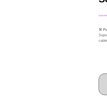
12.
🛠️
Fu
Sopor
cable