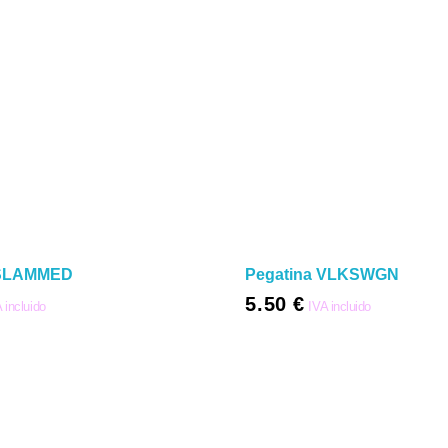
 SLAMMED
Pegatina VLKSWGN
5.50
€
 incluido
IVA incluido