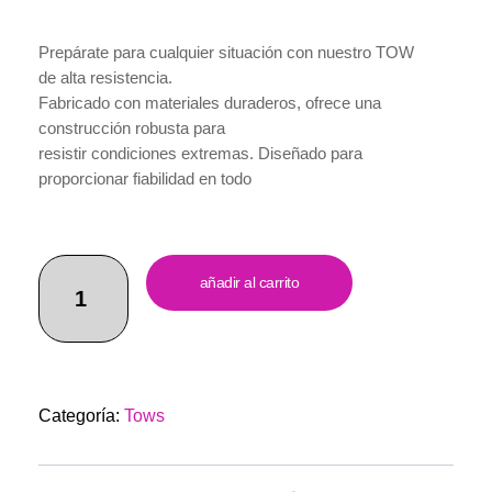
Prepárate para cualquier situación con nuestro TOW
de alta resistencia.
Fabricado con materiales duraderos, ofrece una
construcción robusta para
resistir condiciones extremas. Diseñado para
proporcionar fiabilidad en todo
momento, garantiza seguridad en tus aventuras
todoterreno. Incluye un tornillo
para una instalación fácil y rápida, sin necesidad de
herramientas especiales. Con
añadir al carrito
un servicio al cliente excepcional, es una adición
versátil y funcional a tu equipo
todoterreno. ¡Haz tu pedido ahora y lleva contigo la
confianza necesaria en tus
viajes todoterreno!
Categoría:
Tows