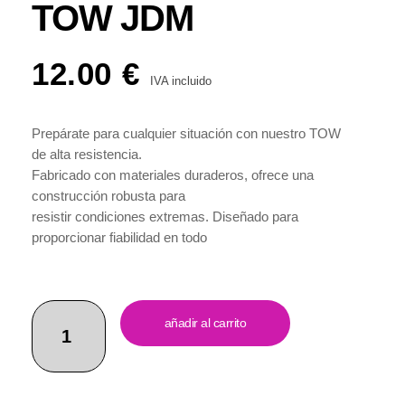
TOW JDM
12.00
€
IVA incluido
Prepárate para cualquier situación con nuestro TOW
de alta resistencia.
Fabricado con materiales duraderos, ofrece una
construcción robusta para
resistir condiciones extremas. Diseñado para
proporcionar fiabilidad en todo
momento, garantiza seguridad en tus aventuras
todoterreno. Incluye un tornillo
para una instalación fácil y rápida, sin necesidad de
herramientas especiales. Con
añadir al carrito
un servicio al cliente excepcional, es una adición
versátil y funcional a tu equipo
todoterreno. ¡Haz tu pedido ahora y lleva contigo la
confianza necesaria en tus